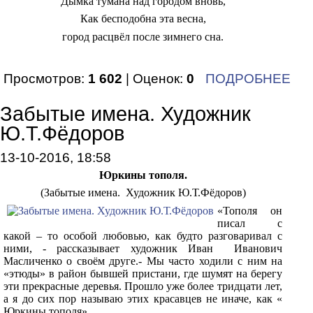
Дымка тумана над городом вновь,
Как бесподобна эта весна,
город расцвёл после зимнего сна.
Просмотров:
1 602
| Оценок:
0
ПОДРОБНЕЕ
Забытые имена. Художник
Ю.Т.Фёдоров
13-10-2016, 18:58
Юркины тополя.
(Забытые имена. Художник Ю.Т.Фёдоров)
«Тополя он
писал с
какой – то особой любовью, как будто разговаривал с
ними, - рассказывает художник Иван Иванович
Масличенко о своём друге.- Мы часто ходили с ним на
«этюды» в район бывшей пристани, где шумят на берегу
эти прекрасные деревья. Прошло уже более тридцати лет,
а я до сих пор называю этих красавцев не иначе, как «
Юркины тополя».