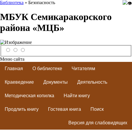
Библиотека
» Безопасность
МБУК Семикаракорского
района «МЦБ»
Меню сайта
Главная
О библиотеке
Читателям
Краеведение
Документы
Деятельность
Методическая копилка
Найти книгу
Продлить книгу
Гостевая книга
Поиск
Версия для слабовидящих